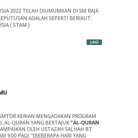
YSIA 2022 TELAH DIUMUMKAN DI SM RAJA
 KEPUTUSAN ADALAH SEPERTI BERIKUT:
SIA ( STAM )
LAGI
NEGERI PERAK YG MENGAMBIL STAM.
A 2.61 (2022)
TMU
ERANA MENERIMA ANUGERAH CEMERLANG
ENDIDIKAN NEGERI PERAK
.
A : SMTDR KERIAN MENGADAKAN PROGRAM
L AL-QURAN YANG BERTAJUK
"AL-QURAN
SAMPAIKAN OLEH USTAZAH SALHAH BT
M 9:00 PAGI. "(BEBERAPA HARI YANG