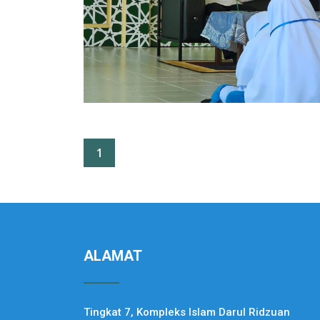
1
ALAMAT
Tingkat 7, Kompleks Islam Darul Ridzuan