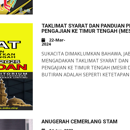
PINGAT PERAK
SEPAK TAKRAW
TAKLIMAT SYARAT DAN PANDUAN
PINGAT GANGSA
PENGAJIAN KE TIMUR TENGAH (MES
BOLA TAMPAR LELAKI & PERE
22-Mar-
2024
SUKACITA DIMAKLUMKAN BAHAWA, JA
MENGADAKAN TAKLIMAT SYARAT DA
PENGAJIAN KE TIMUR TENGAH (MESIR D
BUTIRAN ADALAH SEPERTI KETETAPAN 
TARIKH: 3 APRIL 2024 (RABU)
MASA: 08.30 PAGI
TEMPAT: AUDITORIUM INSTITUT TADBI
MUSA MAHADI 31400 IPOH PERAK
MOH KOME...!!! "BELAJAR KE TIMUR TEN
AYUH SEBARKAN MAKLUMAT KEPADA S
ANUGERAH CEMERLANG STAM