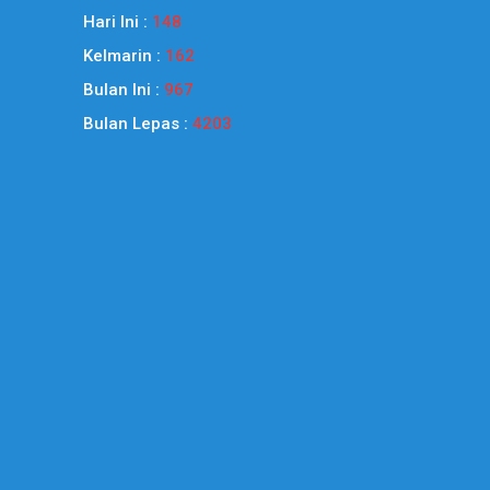
Hari Ini :
148
Kelmarin :
162
Bulan Ini :
967
Bulan Lepas :
4203