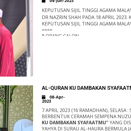
04-Jun-2023
KEPUTUSAN SIJIL TINGGI AGAMA MALA
DR NAZRIN SHAH PADA 18 APRIL 2023.
KEPUTUSAN SIJIL TINGGI AGAMA MALAY
====
8 ORANG CALON
1 ORG MUMTAZ
2 ORG JAYYID JIDDAN
3 ORG JAYYID
0 ORG MAQBUL
2 ORG RASIB
=====
KEDUDUKAN 4 DARIPADA 21 SEKOLAH 
GPS MENINGKAT DARI: 2.96 (2021) KEPAD
AL-QURAN KU DAMBAKAN SYAFAA
TAHNIAH KEPADA AMRU STAM 2022 K
08-Apr-
2023
STAM DARIPADA PENGARAH
JABATAN P
7 APRIL 2023 (16 RAMADHAN), SELAS
BERBENTUK CERAMAH SEMPENA NUZU
KU DAMBAKAN SYAFAATMU"
YANG DI
YAHYA DI SURAU AL-HAURA BERMULA JA